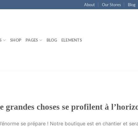
About
Our Stores
Blog
S
SHOP
PAGES
BLOG
ELEMENTS
e grandes choses se profilent à l’horiz
énorme se prépare ! Notre boutique est en chantier et sera