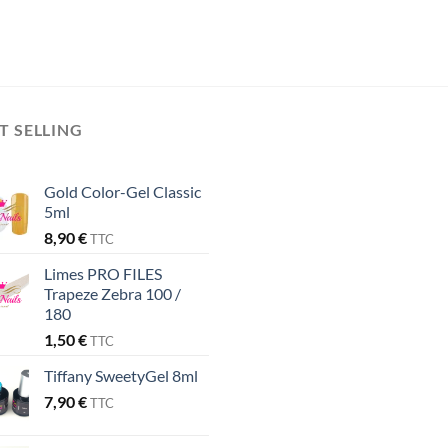
T SELLING
Gold Color-Gel Classic
5ml
8,90
€
TTC
Limes PRO FILES
Trapeze Zebra 100 /
180
1,50
€
TTC
Tiffany SweetyGel 8ml
7,90
€
TTC