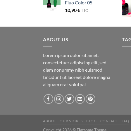
Fluo Color 05
10,90
€
TTC
ABOUT US
TA
Lorem ipsum dolor sit amet,
consectetuer adipiscing elit, sed
diam nonummy nibh euismod
tincidunt ut laoreet dolore magna
aliquam erat volutpat.
ABOUT
OUR STORES
BLOG
CONTACT
FAQ
Copyright 2026 ©
Flatsome Theme