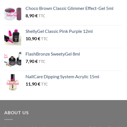
Choco Brown Classic Glimmer Effect-Gel 5ml
8,90
€
TTC
ShellyGel Classic Pink Purple 12ml
10,90
€
TTC
FlashBronze SweetyGel 8ml
7,90
€
TTC
NailCare Dipping System Acrylic 15ml
11,90
€
TTC
ABOUT US