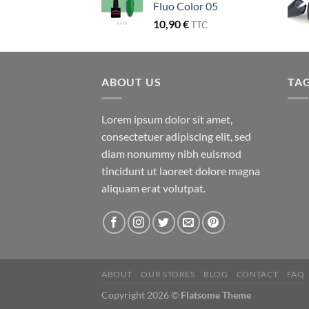
Fluo Color 05
10,90
€
TTC
ABOUT US
TA
Lorem ipsum dolor sit amet,
consectetuer adipiscing elit, sed
diam nonummy nibh euismod
tincidunt ut laoreet dolore magna
aliquam erat volutpat.
ABOUT
OUR STORES
BLOG
CONTACT
FAQ
Copyright 2026 ©
Flatsome Theme