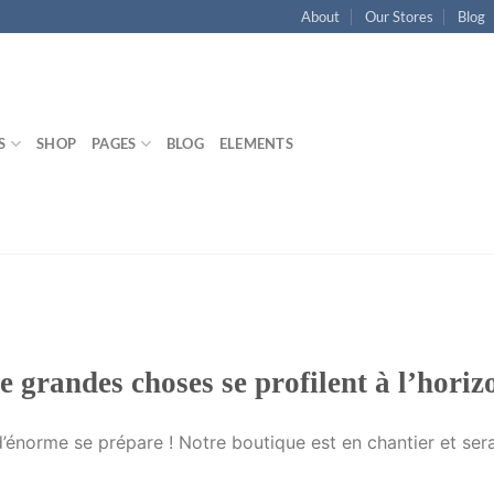
About
Our Stores
Blog
S
SHOP
PAGES
BLOG
ELEMENTS
e grandes choses se profilent à l’horiz
énorme se prépare ! Notre boutique est en chantier et sera