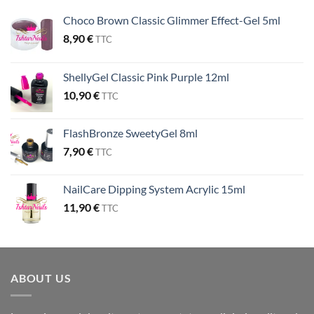
Choco Brown Classic Glimmer Effect-Gel 5ml
8,90
€
TTC
ShellyGel Classic Pink Purple 12ml
10,90
€
TTC
FlashBronze SweetyGel 8ml
7,90
€
TTC
NailCare Dipping System Acrylic 15ml
11,90
€
TTC
ABOUT US