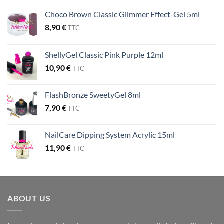
Choco Brown Classic Glimmer Effect-Gel 5ml
8,90
€
TTC
ShellyGel Classic Pink Purple 12ml
10,90
€
TTC
FlashBronze SweetyGel 8ml
7,90
€
TTC
NailCare Dipping System Acrylic 15ml
11,90
€
TTC
ABOUT US