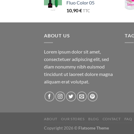
Fluo Color 05
10,90
€
TTC
ABOUT US
TA
Lorem ipsum dolor sit amet,
consectetuer adipiscing elit, sed
diam nonummy nibh euismod
tincidunt ut laoreet dolore magna
aliquam erat volutpat.
ABOUT
OUR STORES
BLOG
CONTACT
FAQ
Copyright 2026 ©
Flatsome Theme