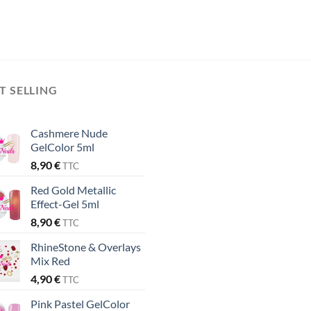
T SELLING
Cashmere Nude
GelColor 5ml
8,90
€
TTC
Red Gold Metallic
Effect-Gel 5ml
8,90
€
TTC
RhineStone & Overlays
Mix Red
4,90
€
TTC
Pink Pastel GelColor