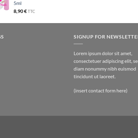
5ml
8,90
€
TTC
GS
SIGNUP FOR NEWSLETTE
Lorem ipsum dolor sit amet,
consectetuer adipiscing elit, s
diam nonummy nibh euismod
tincidunt ut laoreet.
(insert contact form here)