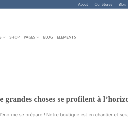
About
Our Stores
Blog
S
SHOP
PAGES
BLOG
ELEMENTS
e grandes choses se profilent à l’horiz
énorme se prépare ! Notre boutique est en chantier et sera