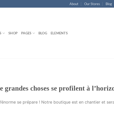
About
Our Stores
Blog
S
SHOP
PAGES
BLOG
ELEMENTS
e grandes choses se profilent à l’horiz
énorme se prépare ! Notre boutique est en chantier et sera