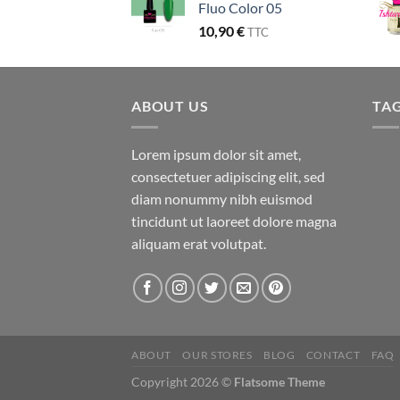
Fluo Color 05
10,90
€
TTC
ABOUT US
TA
Lorem ipsum dolor sit amet,
consectetuer adipiscing elit, sed
diam nonummy nibh euismod
tincidunt ut laoreet dolore magna
aliquam erat volutpat.
ABOUT
OUR STORES
BLOG
CONTACT
FAQ
Copyright 2026 ©
Flatsome Theme